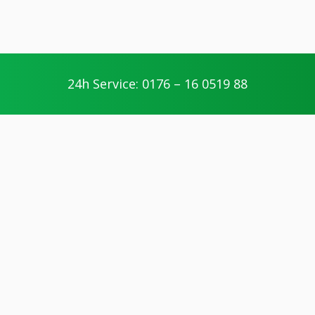
24h Service: 0176 – 16 0519 88
Ihre Vorteile
geschultes Personal
Die Handwerker unserer Partner werden
geschult und nehmen regelmäßig an
Weiterbildungen teil.
kompetente Arbeitsweise
Unsere Partner arbeiten fair und
transparent. Die jeweiligen Handwerker
unserer Partner erläutern Ihnen anfallende