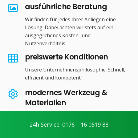
ausführliche Beratung
Wir finden für jedes Ihrer Anliegen eine
Lösung. Dabei achten wir stets auf ein
ausgeglichenes Kosten- und
Nutzenverhältnis.
preiswerte Konditionen
Unsere Unternehmensphilosophie: Schnell,
effizient und kompetent!
modernes Werkzeug &
Materialien
Zu gut ausgebildeten Handwerkern gehört
auch modernes Werkzeug und Materialien.
24h Service: 0176 – 16 0519 88